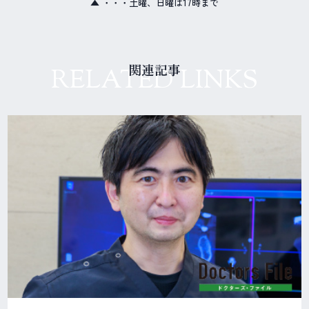
▲ ・・・土曜、日曜は17時まで
関連記事
RELATED LINKS