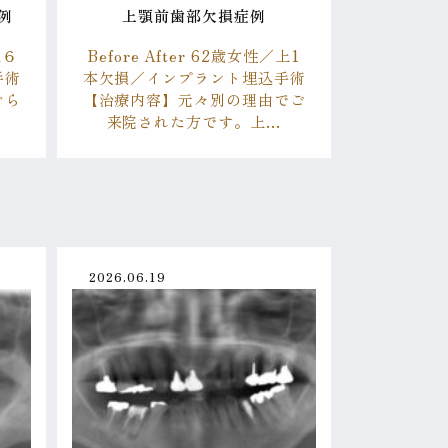
例
上顎前歯部欠損症例
上６
Before After 62歳女性／上1
手術
本欠損／インプラント埋込手術
ぐら
【治療内容】元々別の理由でご
来院された方です。上…
2026.06.19