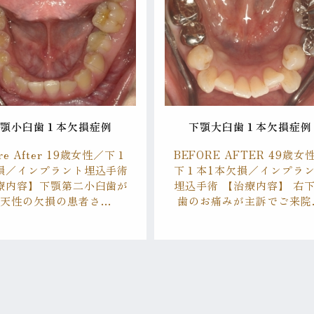
下顎小臼歯１本欠損症例
下顎大臼歯１本欠損症例
ore After 19歳女性／下１
BEFORE AFTER 49歳女
損／インプラント埋込手術
下１本1本欠損／インプラ
療内容】下顎第二小臼歯が
埋込手術 【治療内容】 右
先天性の欠損の患者さ…
歯のお痛みが主訴でご来院