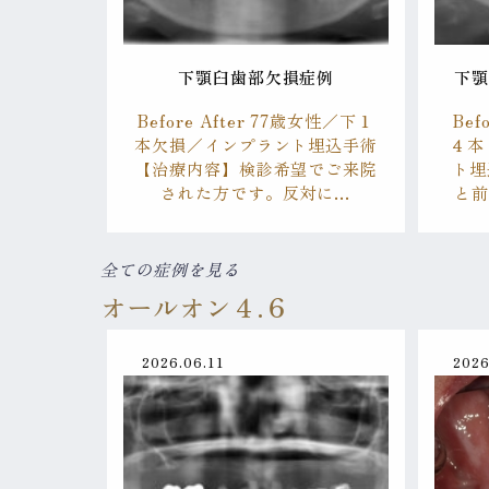
下顎臼歯部欠損症例
下
Before After 77歳女性／下１
Bef
本欠損／インプラント埋込手術
４本
【治療内容】検診希望でご来院
ト埋
された方です。反対に…
と
全ての症例を見る
オールオン４.６
2026.06.11
2026