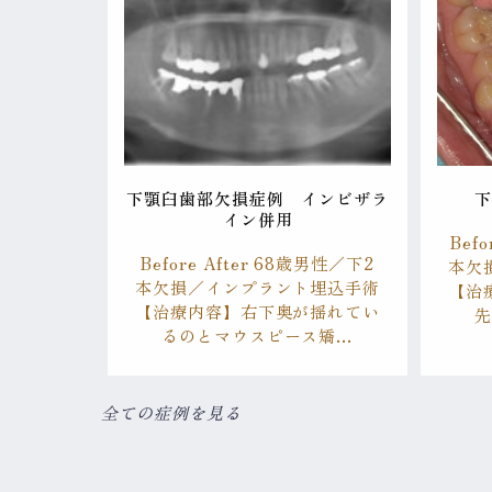
下顎臼歯部欠損症例 インビザラ
イン併用
Bef
Before After 68歳男性／下2
本欠
本欠損／インプラント埋込手術
【治
【治療内容】右下奥が揺れてい
るのとマウスピース矯…
全ての症例を見る