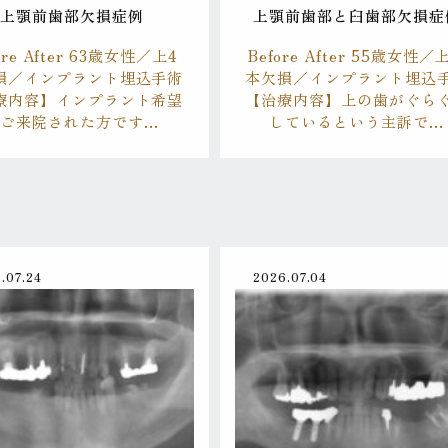
上顎前歯部欠損症例
上顎前歯部と臼歯部欠損症
ore After 63歳女性／上4
Before After 55歳女性／
損／インプラント埋込手術
本欠損／インプラント埋込
療内容】インプラント希望
【治療内容】上の歯がぐら
でご来院された方です…
しているという主訴で…
.07.24
2026.07.04