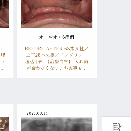
オールオン6症例
性／
BEFORE AFTER 68歳女性／
ト埋
上下28本欠損／インプラント
から
埋込手術 【治療内容】 入れ歯
…
が合わなくなり、お食事も…
2025.03.14