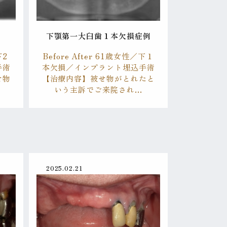
下顎第一大臼歯１本欠損症例
下2
Before After 61歳女性／下１
手術
本欠損／インプラント埋込手術
せ物
【治療内容】被せ物がとれたと
いう主訴でご来院され…
2025.02.21