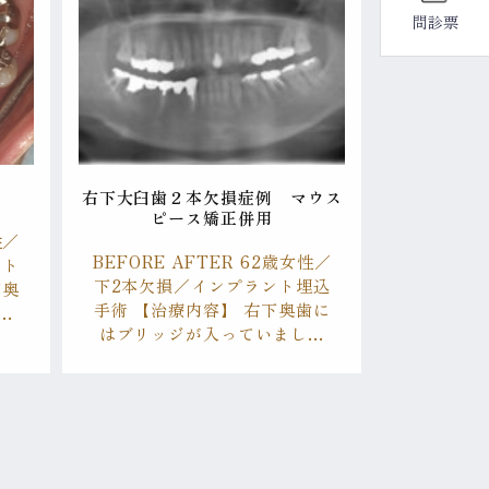
問診票
右下大臼歯２本欠損症例 マウス
ピース矯正併用
性／
BEFORE AFTER 62歳女性／
ント
下2本欠損／インプラント埋込
下奥
手術 【治療内容】 右下奥歯に
…
はブリッジが入っていまし…