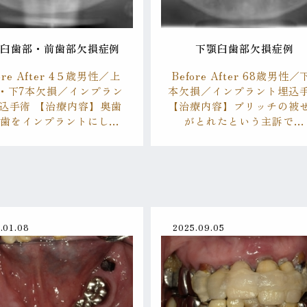
顎臼歯部・前歯部欠損症例
下顎臼歯部欠損症例
ore After 4５歳男性／上
Before After 68歳男性／
・下7本欠損／インプラン
本欠損／インプラント埋込
込手術 【治療内容】奥歯
【治療内容】ブリッチの被
前歯をインプラントにし…
がとれたという主訴で…
.01.08
2025.09.05