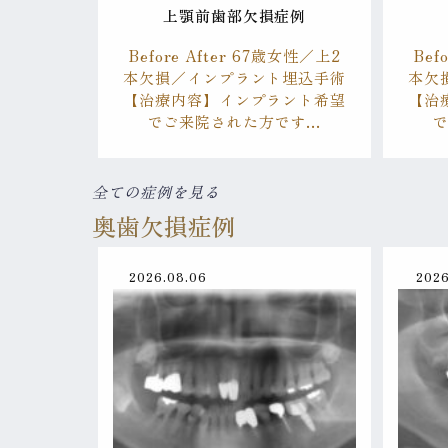
上顎前歯部欠損症例
Before After 67歳女性／上2
Bef
本欠損／インプラント埋込手術
本欠
【治療内容】インプラント希望
【治
でご来院された方です…
全ての症例を見る
奥歯欠損症例
2026.08.06
2026