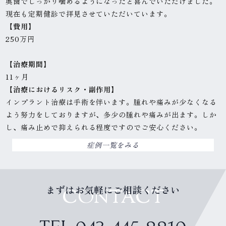
奥歯でしっかり噛めるようになったと喜んでいただけました。
現在も定期健診で拝見させていただいています。
【
費
用
】
250万円
【治療期間】
11ヶ月
【治療におけるリスク・副作用】
インプラント治療は手術を伴います。腫れや痛みが少なくなる
よう努力をしておりますが、多少の腫れや痛みが出ます。しか
し、痛み止めで抑えられる程度ですのでご安心ください。
症例一覧をみる
まずはお気軽にご相談ください
CONTACT