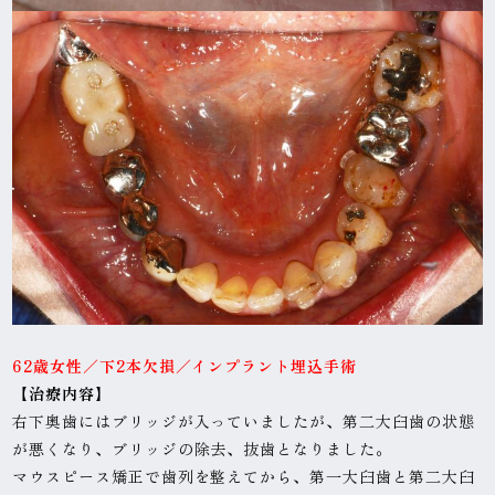
62歳女性
／下2本欠損／インプラント埋込手術
【治
療内容】
右下奥歯にはブリッジが入っていましたが、第二大臼歯の状態
が悪くなり、ブリッジの除去、抜歯となりました。
マウスピース矯正で歯列を整えてから、第一大臼歯と第二大臼