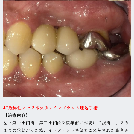
47歳男性
／上２本欠損／インプラント埋込手術
【治
療内容】
左上第一小臼歯、第二小臼歯を数年前に他院にて抜歯し、その
ままの状態だった為、インプラント希望でご来院された患者さ