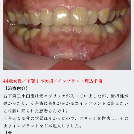
44歳女性
／下顎１本欠損／インプラント埋込手術
【治療内容】
右下第二小臼歯は元々ブリッチが入っていましたが、清掃性が
悪かったり、支台歯に負担がかかる為インプラントに変えたい
と相談に来られた患者さんです。
土台となる骨の状態は良かったので、ブリッチを撤去し、その
ままインプラントを１本埋入しました。
【費