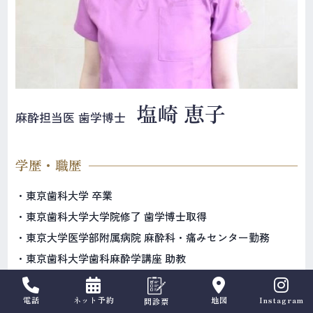
塩崎 恵子
麻酔担当医 歯学博士
学歴・職歴
・東京歯科大学 卒業
・東京歯科大学大学院修了 歯学博士取得
・東京大学医学部附属病院 麻酔科・痛みセンター勤務
・東京歯科大学歯科麻酔学講座 助教
・東京歯科大学歯科麻酔学講座 非常勤講師
・塩崎歯科 勤務
電話
ネット予約
地図
Instagram
問診票