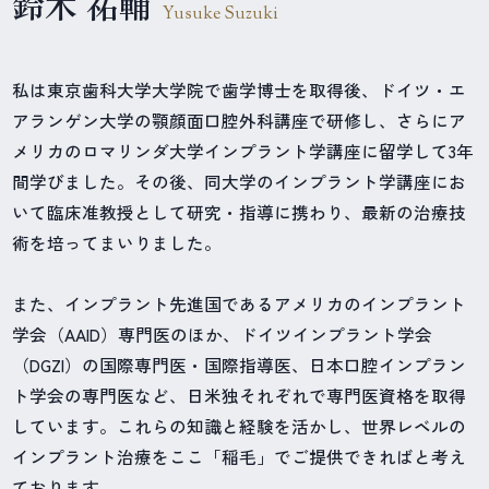
鈴木 祐輔
Yusuke Suzuki
私は東京歯科大学大学院で歯学博士を取得後、ドイツ・エ
アランゲン大学の顎顔面口腔外科講座で研修し、さらにア
メリカのロマリンダ大学インプラント学講座に留学して3年
間学びました。その後、同大学のインプラント学講座にお
いて臨床准教授として研究・指導に携わり、最新の治療技
術を培ってまいりました。
また、インプラント先進国であるアメリカのインプラント
学会（AAID）専門医のほか、ドイツインプラント学会
（DGZI）の国際専門医・国際指導医、日本口腔インプラン
ト学会の専門医など、日米独それぞれで専門医資格を取得
しています。これらの知識と経験を活かし、世界レベルの
インプラント治療をここ「稲毛」でご提供できればと考え
ております。